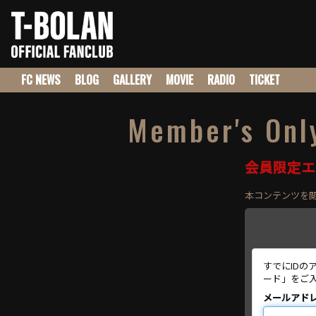
FC NEWS
BLOG
GALLERY
MOVIE
RADIO
TICKET
Member's Onl
会員限定エ
本コンテンツを
すでにID
ード」をご
メールアド