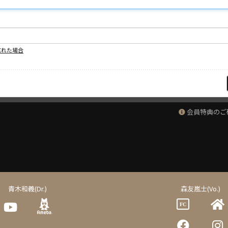
忘れた場合
会員特典のご
青木和義(Dr.)
森友嵐士(Vo.)