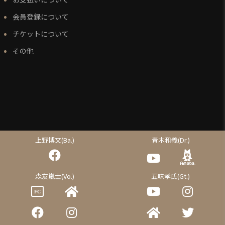
会員登録について
チケットについて
その他
上野博文(Ba.)
青木和義(Dr.)
森友嵐士(Vo.)
五味孝氏(Gt.)