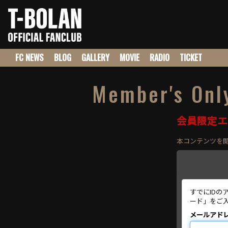
FC NEWS
BLOG
GALLERY
MOVIE
RADIO
TICKET
Member's Onl
会員限定エ
本コンテンツを
すでにID
ード」をご
メールアド