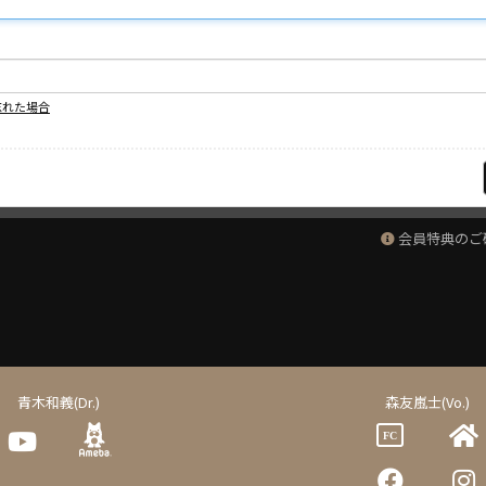
忘れた場合
会員特典のご
青木和義(Dr.)
森友嵐士(Vo.)