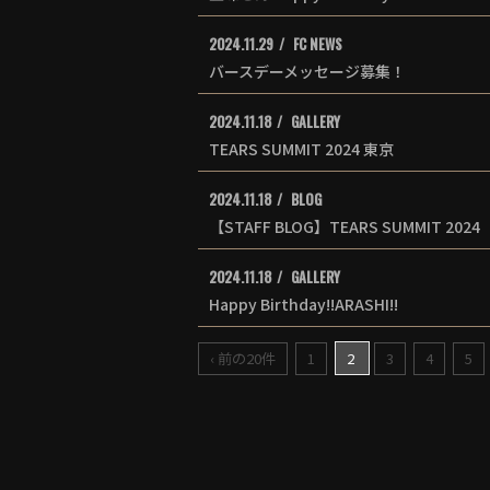
2024.11.29
FC NEWS
バースデーメッセージ募集！
2024.11.18
GALLERY
TEARS SUMMIT 2024 東京
2024.11.18
BLOG
【STAFF BLOG】TEARS SUMMIT 2024
2024.11.18
GALLERY
Happy Birthday!!ARASHI!!
‹ 前の20件
1
2
3
4
5