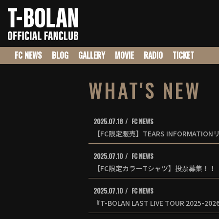
FC NEWS
BLOG
GALLERY
MOVIE
RADIO
TICKET
WHAT'S NEW
2025.07.18
FC NEWS
【FC限定販売】TEARS INFORMAT
2025.07.10
FC NEWS
【FC限定カラーTシャツ】投票募集！！
2025.07.10
FC NEWS
『T-BOLAN LAST LIVE TOUR 2025