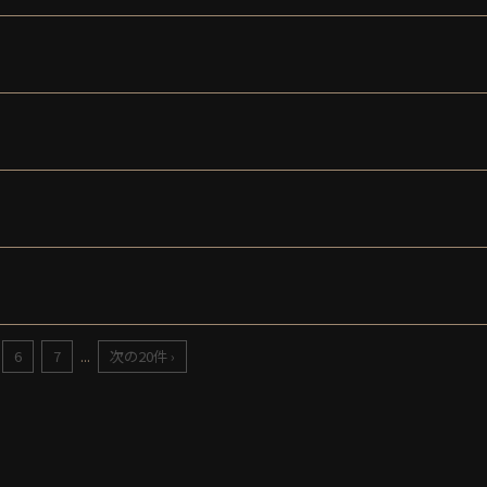
6
7
...
次の20件 ›